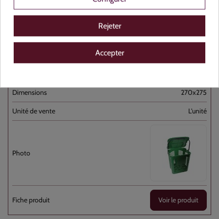
Bio Seau Ajouré Vert 10L Poignée PP [...]
Rejeter
Plastique
Accepter
NON
Vert
270x275
L'unité
Voir le produit