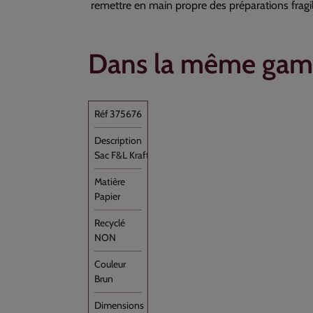
remettre en main propre des préparations fragiles
Dans la même ga
375676
Sac F&L Kraft Brun Alios 200+90x360 3kg [...]
Papier
NON
Brun