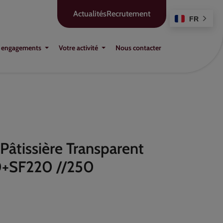
Actualités
Recrutement
FR
 engagements
Votre activité
Nous contacter
 Pâtissière Transparent
0+SF220 //250