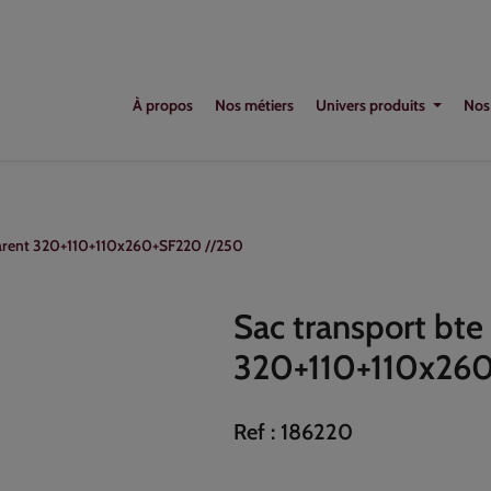
À propos
Nos métiers
Univers produits
Nos
sparent 320+110+110x260+SF220 //250
Sac transport bte
320+110+110x26
Ref :
186220