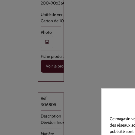
200+90x360
Carton de 1000
Voir le produit
306805
Ce magasin vou
Dévidoir Inox à fixation mural pour [...]
des réseaux soc
publicité sont 