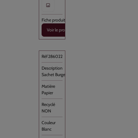
Voir le produit
286022
Sachet Burger Kraft Blanc 140x220 //1000
Papier
NON
Blanc