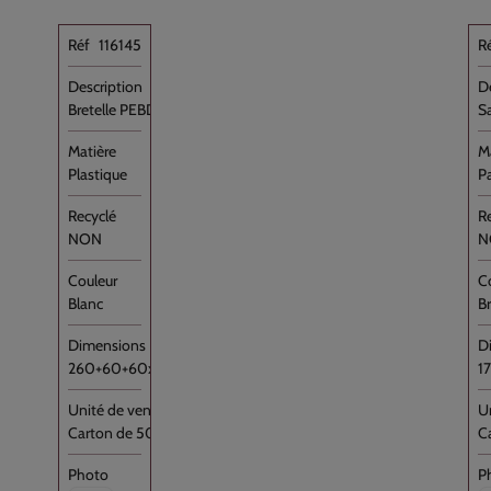
116145
Bretelle PEBD Blanc "Traiteur" [...]
Sa
Plastique
P
NON
N
Blanc
B
260+60+60x450
1
Carton de 500
C