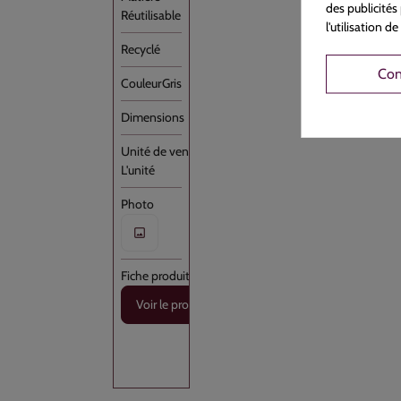
des publicités
Réutilisable
l'utilisation 
Con
Gris
L'unité
Voir le produit