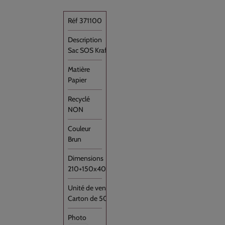
371100
Sac SOS Kraft Brun à soufflets [...]
Papier
NON
Brun
210+150x400
Carton de 500