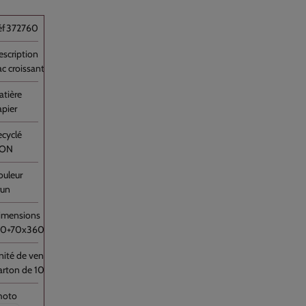
372760
c croissant Kraft Brun Neutre [...]
apier
ON
run
70+70x360
arton de 1000