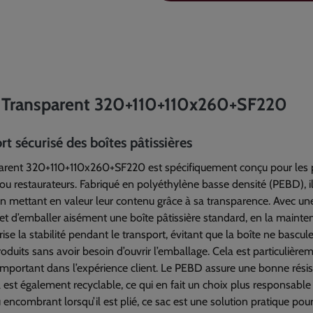
ère Transparent 320+110+110x260+SF220
t sécurisé des boîtes pâtissières
nsparent 320+110+110x260+SF220 est spécifiquement conçu pour les 
 ou restaurateurs. Fabriqué en polyéthylène basse densité (PEBD), il
 en mettant en valeur leur contenu grâce à sa transparence. Avec un
t d’emballer aisément une boîte pâtissière standard, en la maintena
e la stabilité pendant le transport, évitant que la boîte ne bascul
oduits sans avoir besoin d’ouvrir l’emballage. Cela est particulière
 important dans l’expérience client. Le PEBD assure une bonne résis
l est également recyclable, ce qui en fait un choix plus responsable
ncombrant lorsqu’il est plié, ce sac est une solution pratique pour