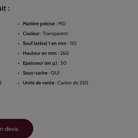
it :
Matière précise
:
MD
Couleur
:
Transparent
Souf latéral 1 en mm
:
110
Hauteur en mm
:
260
Epaisseur (en µ)
:
50
Sous-sache
:
OUI
5
Unité de vente
:
Carton de 250
n devis