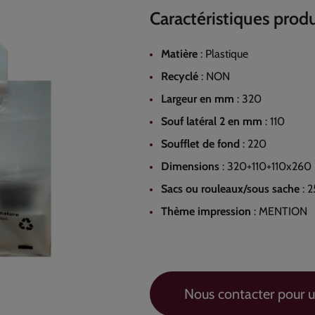
Caractéristiques produ
Matière
:
Plastique
Recyclé
:
NON
Largeur en mm
:
320
Souf latéral 2 en mm
:
110
Soufflet de fond
:
220
Dimensions
:
320+110+110x260
Sacs ou rouleaux/sous sache
:
2
Thème impression
:
MENTION
Nous contacter pour u