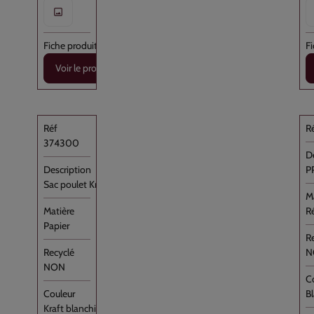
Voir le produit
374300
PP
Sac poulet Kraft Blanc "poulet roti " [...]
Ré
Papier
N
NON
B
Kraft blanchi