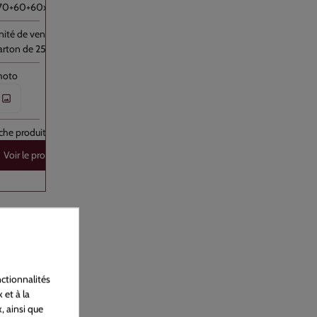
70+60+60x400
arton de 250
Voir le produit
75290
ctionnalités
ac F&L Gamme "Farandole" 1Kg
 et à la
, ainsi que