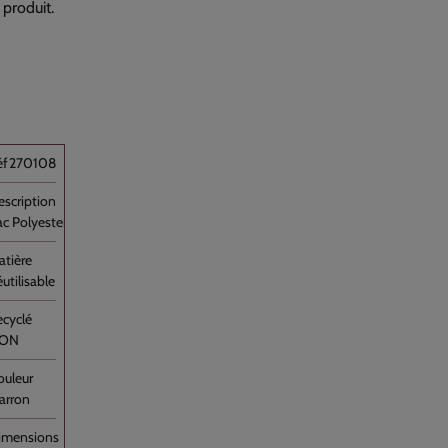
 produit.
270108
ac Polyester Marron avec Anses Imprimé [...]
utilisable
ON
arron