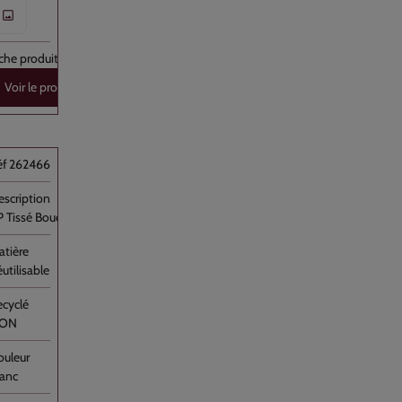
Voir le produit
262466
 Tissé Boucherie Vichy [...]
utilisable
ON
lanc