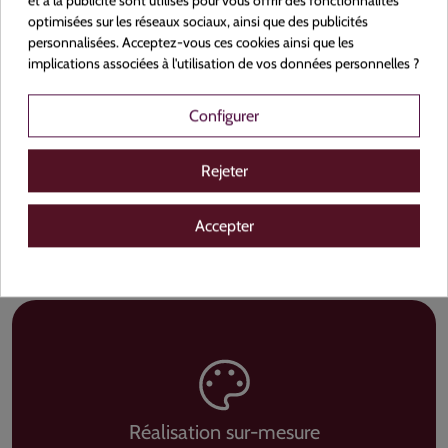
et à la publicité sont utilisés pour vous offrir des fonctionnalités
optimisées sur les réseaux sociaux, ainsi que des publicités
Nous sommes fiers de promouvoir le savoir-faire
personnalisées. Acceptez-vous ces cookies ainsi que les
local, en mettant en avant des produits conçus et
implications associées à l'utilisation de vos données personnelles ?
réalisés dans le respect des traditions et de
Configurer
l'excellence française. Choisir nos services, c'est
soutenir une démarche écoresponsable et
Rejeter
valoriser le patrimoine industriel de notre belle
région.
Accepter
Réalisation sur-mesure