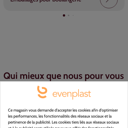
Qui mieux que nous pour vous
comprendre ?
Evenplast se distingue en tant que
producteur français et négociant
Ce magasin vous demande d'accepter les cookies afin d'optimiser
les performances, les fonctionnalités des réseaux sociaux et la
international pour une expérience client
pertinence de la publicité. Les cookies tiers liés aux réseaux sociaux
complète.