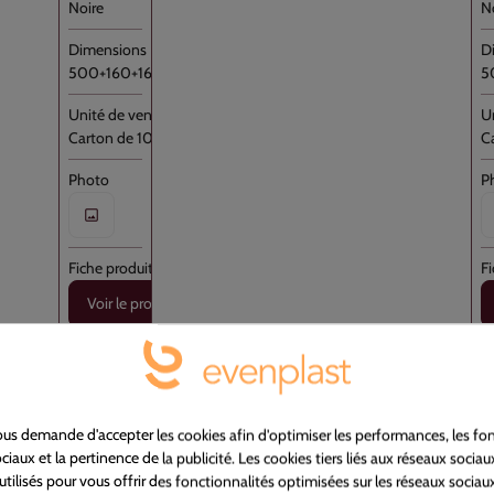
Noire
N
500+160+160x1160
5
Carton de 100
C
Voir le produit
139307
s demande d'accepter les cookies afin d'optimiser les performances, les fon
iaux et la pertinence de la publicité. Les cookies tiers liés aux réseaux sociaux
Poubelle PEMD transparent lien [...]
P
utilisés pour vous offrir des fonctionnalités optimisées sur les réseaux sociaux