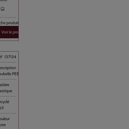
Voir le produit
137134
oubelle PEBD Noir 130L Eco Star //100
lastique
UI
oire