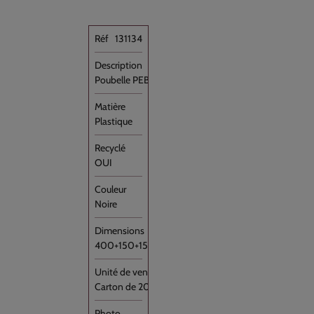
131134
Poubelle PEBD Noir 110L /R Rouleau //200
Plastique
OUI
Noire
400+150+150x1070
Carton de 200