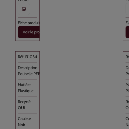
Voir le produit
131034
Poubelle PEBD Noir 100L Rouleau //200
P
Plastique
P
OUI
O
Noir
N