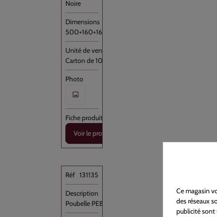
Noire
500+160+160x1160
Carton de 100
Voir le produit
131135
Ce magasin vou
des réseaux soc
Poubelle PEBD Noir 110L /SUP Rouleau //200
publicité sont 