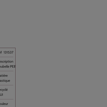
131537
oubelle PEBD Noir 150L /MAX Rouleau //100
lastique
UI