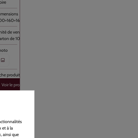
oire
00+160+160x1400
arton de 100
Voir le produit
130562
ctionnalités
 et à la
oubelle PEBD Blanc 50L Rouleau //200
, ainsi que