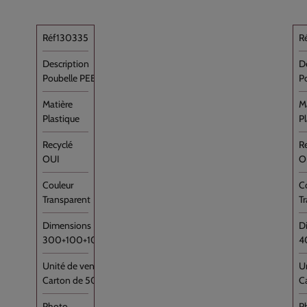
130335
Poubelle PEBD Transparent 30L Rouleau [...]
P
Plastique
P
OUI
O
Transparent
T
300+100+100x700
4
Carton de 500
C