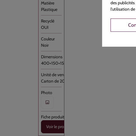
des publicités
l'utilisation 
Plastique
Con
OUI
Noir
400+150+150x1070
Carton de 200
Voir le produit