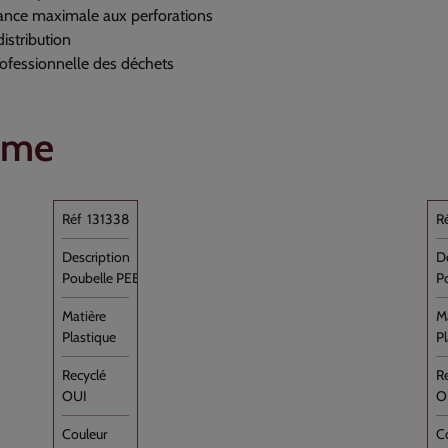
tance maximale aux perforations
distribution
rofessionnelle des déchets
mme
131338
Poubelle PEBD Noir 130L /7 Rouleau //100
P
Plastique
P
OUI
O