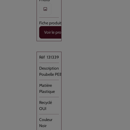
Voir le produit
131339
Poubelle PEBD Noir 130L /8 Rouleau //100
Plastique
OUI
Noir