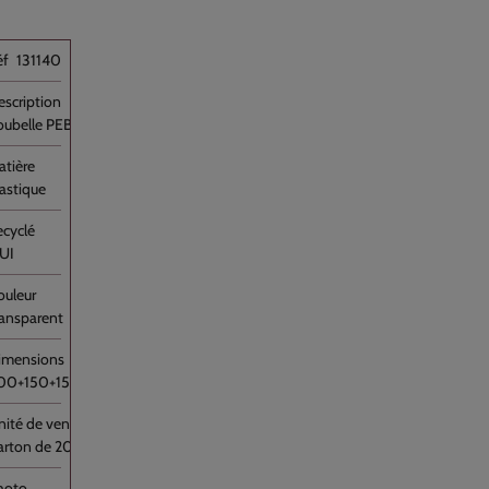
131140
oubelle PEBD Transparent 110L Rouleau //200
lastique
UI
ransparent
00+150+150x1070
arton de 200