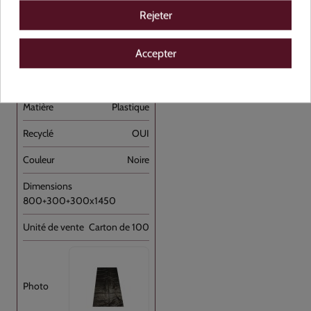
Rejeter
138333
Accepter
Housse container PEBD Recyclé Noir 340L [...]
Plastique
OUI
Noire
800+300+300x1450
Carton de 100