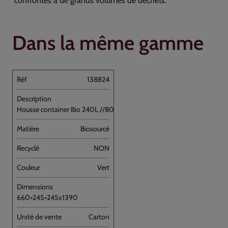
confrontés à de grands volumes de déchets.
Dans la même gamme
138824
Housse container Bio 240L //80
Biosourcé
NON
Vert
660+245+245x1390
Carton