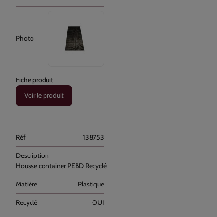
Voir le produit
138753
Housse container PEBD Recyclé Noir 750L //100
Plastique
OUI