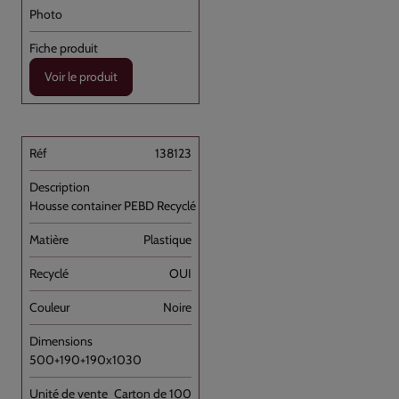
Voir le produit
138123
Housse container PEBD Recyclé Noir 120L //100
Plastique
OUI
Noire
500+190+190x1030
Carton de 100