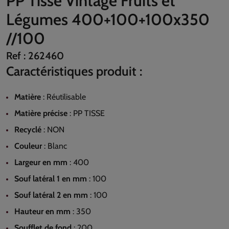
PP Tissé Vintage Fruits et
Légumes 400+100+100x350
//100
Ref :
262460
Caractéristiques produit :
Matière
:
Réutilisable
Matière précise
:
PP TISSE
Recyclé
:
NON
Couleur
:
Blanc
Largeur en mm
:
400
Souf latéral 1 en mm
:
100
Souf latéral 2 en mm
:
100
Hauteur en mm
:
350
Soufflet de fond
:
200