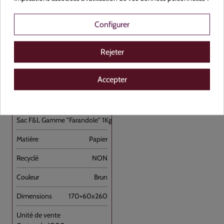
Configurer
Voir le produit
Rejeter
Accepter
375290
Sac F&L Gamme "Farandole" 1Kg
Papier
NON
Brun
170+60x260