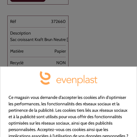
372660
Sac croissant Kraft Brun Neutre [...]
Papier
NON
Brun
140+70x270
Ce magasin vous demande d'accepter les cookies afin d'optimiser
les performances, les fonctionnalités des réseaux sociaux et la
Carton de 1000
pertinence de la publicité. Les cookies tiers liés aux réseaux sociaux
et à la publicité sont utilisés pour vous offrir des fonctionnalités
optimisées sur les réseaux sociaux, ainsi que des publicités
personnalisées. Acceptez-vous ces cookies ainsi que les
implications associées à l'utilisation de vos données personnelles ?