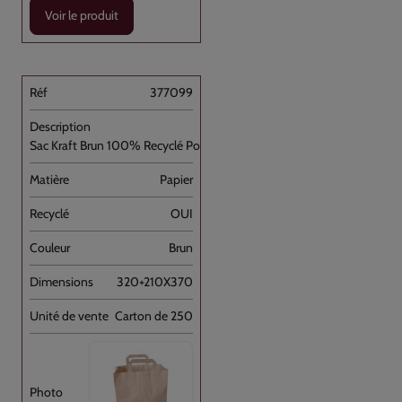
Voir le produit
377099
Sac Kraft Brun 100% Recyclé Poignée [...]
Papier
OUI
Brun
320+210X370
Carton de 250