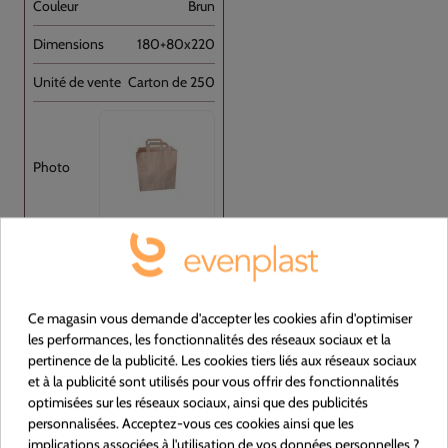
Brun
180+80x220
Carton de 250
Voir le produit
Ce magasin vous demande d'accepter les cookies afin d'optimiser
les performances, les fonctionnalités des réseaux sociaux et la
pertinence de la publicité. Les cookies tiers liés aux réseaux sociaux
378110
et à la publicité sont utilisés pour vous offrir des fonctionnalités
optimisées sur les réseaux sociaux, ainsi que des publicités
personnalisées. Acceptez-vous ces cookies ainsi que les
Sac Cabas Avec Anses Torsadées Blanc [...]
implications associées à l'utilisation de vos données personnelles ?