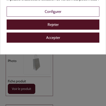
Papier
Configurer
NON
Blanc
Rejeter
190+80x240
Accepter
Carton de 400
Voir le produit