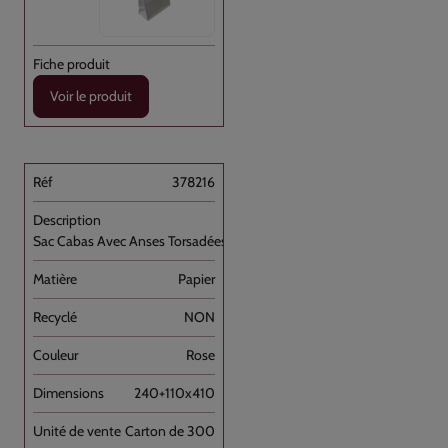
Voir le produit
378216
Sac Cabas Avec Anses Torsadées Rose [...]
Papier
NON
Rose
240+110x410
Carton de 300