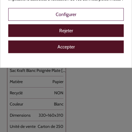
Configurer
Voir le produit
Rejeter
Accepter
377040
Sac Kraft Blanc Poignée Plate [...]
Papier
NON
Blanc
320+160x310
Carton de 250