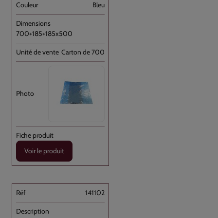
Bleu
700+185+185x500
Carton de 700
Voir le produit
141102