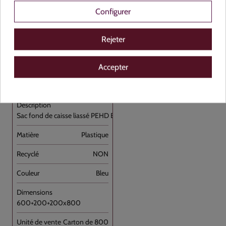
Configurer
Rejeter
Voir le produit
Accepter
143107
Sac fond de caisse liassé PEHD Bleu [...]
Plastique
NON
Bleu
600+200+200x800
Carton de 800