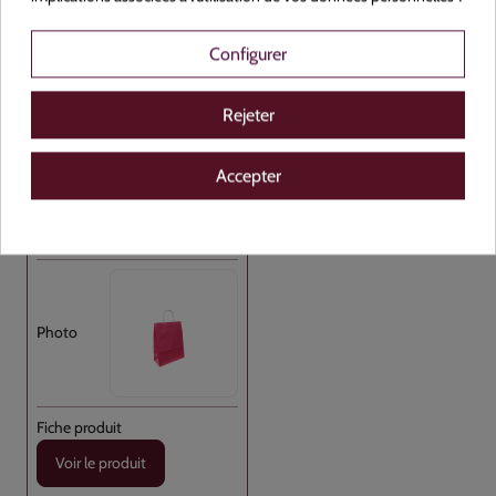
Sac Cabas Avec Anses Torsadées Rose [...]
Configurer
Papier
NON
Rejeter
Rose
Accepter
320+140x410
Carton de 250
Voir le produit