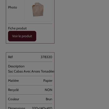
Voir le produit
378320
Sac Cabas Avec Anses Torsadées Brun [...]
Papier
NON
Brun
320+140x410