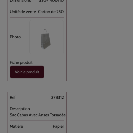
320+140x410
Carton de 250
Voir le produit
378312
Sac Cabas Avec Anses Torsadées Vert [...]
Papier