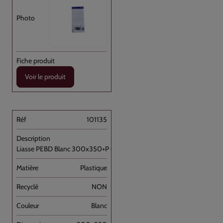
Voir le produit
101135
Liasse PEBD Blanc 300x350+P OD+barrette [...]
Plastique
NON
Blanc