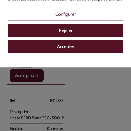
350x500
Configurer
Carton de 800
Rejeter
Accepter
Voir le produit
101250
Liasse PEBD Blanc 350x500+P [...]
Plastique