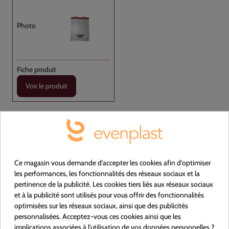
Voir le produit
100250
Liasse PEBD Transparent 350x500+P [...]
Ce magasin vous demande d'accepter les cookies afin d'optimiser
les performances, les fonctionnalités des réseaux sociaux et la
Plastique
pertinence de la publicité. Les cookies tiers liés aux réseaux sociaux
et à la publicité sont utilisés pour vous offrir des fonctionnalités
NON
optimisées sur les réseaux sociaux, ainsi que des publicités
personnalisées. Acceptez-vous ces cookies ainsi que les
Transparent
implications associées à l'utilisation de vos données personnelles ?