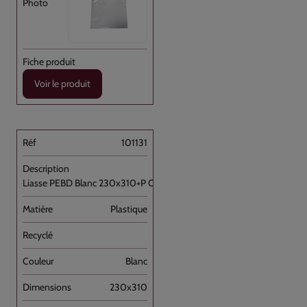
Voir le produit
101131
Liasse PEBD Blanc 230x310+P OD+barrette [...]
Plastique
Blanc
230x310