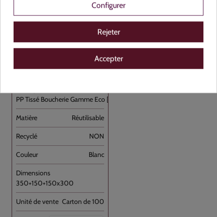
Configurer
Voir le produit
Rejeter
Accepter
262465
PP Tissé Boucherie Gamme Eco [...]
Réutilisable
NON
Blanc
350+150+150x300
Carton de 100