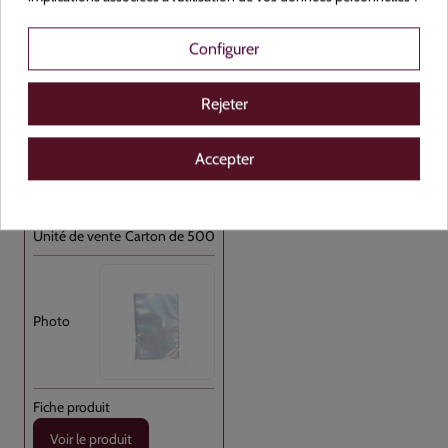
Sac sous vide Transparent PA/PE 35x45 //500
Configurer
Plastique
Rejeter
NON
Accepter
Transparent
350x450
Carton de 500
Voir le produit