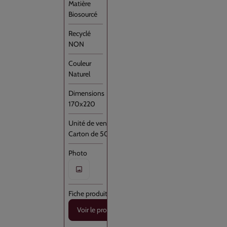
des publicités
Biosourcé
l'utilisation 
Con
NON
Naturel
170x220
Carton de 5000
Voir le produit