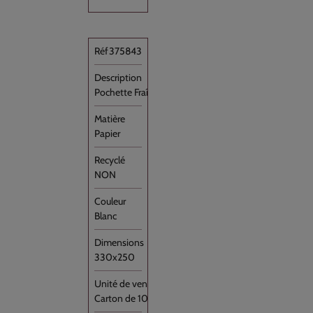
375843
Pochette Fraîcheur Boucherie à [...]
Papier
NON
Blanc
330x250
Carton de 1000