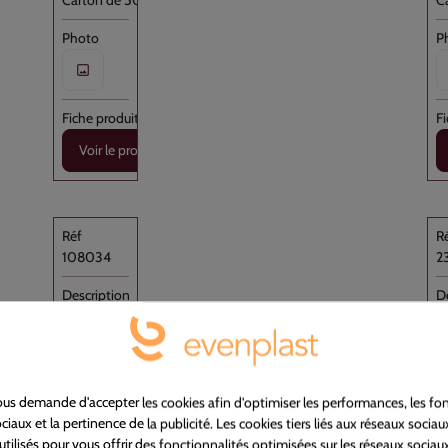
Carton de 500
C
Voir le produit
108034
2
Liasse Bio Transparent 230x310+P //4000
S
Biosourcé
P
NON
N