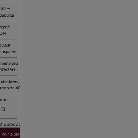
es à
iosourcé
ter
ON
ransparent
00x350
arton de 4000
Voir le produit