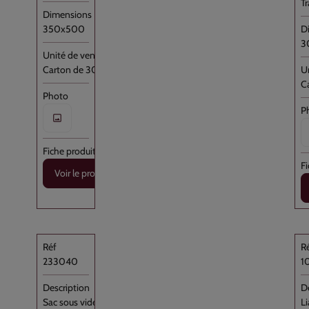
T
350x500
3
Carton de 3000
C
Voir le produit
233040
1
s demande d'accepter les cookies afin d'optimiser les performances, les fon
iaux et la pertinence de la publicité. Les cookies tiers liés aux réseaux sociaux
utilisés pour vous offrir des fonctionnalités optimisées sur les réseaux sociaux
Sac sous vide Transparent PA/PE 30x40 //500
L