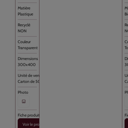
 personnalisées. Acceptez-vous ces cookies ainsi que les implications associé
de vos données personnelles ?
Plastique
B
figurer
Rejeter
Accep
NON
N
Transparent
T
300x400
3
Carton de 500
C
Voir le produit