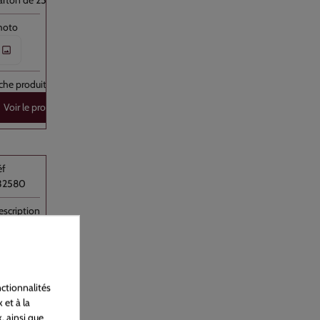
arton de 250
Voir le produit
32580
ac sous vide Transparent PA/PE 25x55 //500
lastique
ON