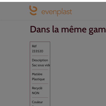
respectueuse de vos produits. Léger, simple d’u
de service.
Dans la même ga
233520
Sac sous vide Transparent PA/PE 35x40 //500
Plastique
NON