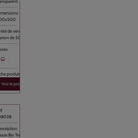
ransparent
00x500
arton de 500
Voir le produit
08038
ctionnalités
 et à la
, ainsi que
iasse Bio Transparent 300x350+P //4000