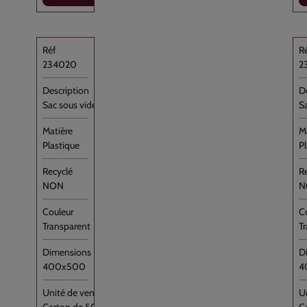
234020
2
Sac sous vide Transparent PA/PE 40x50 //500
S
Plastique
P
NON
N
Transparent
T
400x500
4