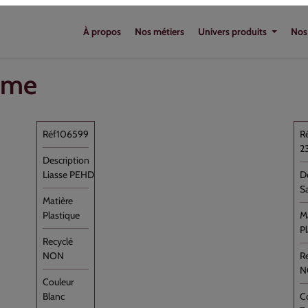
tilisation et durable, il accompagne efficacement les professionnels
mme
106599
2
Liasse PEHD Blanc 350x500+P //3000
S
Plastique
P
NON
N
Blanc