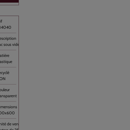
34040
ac sous vide Transparent PA/PE 40x60 //250
lastique
ON
ransparent
00x600