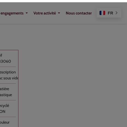
 soucieux de l’environnement et de la qualité
33060
ac sous vide Transparent PA/PE 30x50 //500
lastique
ON