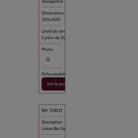
Transparent
350x400
Carton de 500
Voir le produit
108122
Ce magasin vou
des réseaux soc
Liasse Bio Naturel 170x220+P //5000
publicité sont 