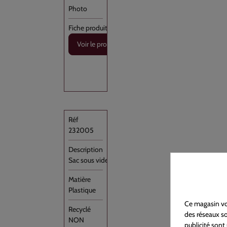
Voir le produit
232005
Sac sous vide Transparent PA/PE 20x20 //1000
Plastique
NON