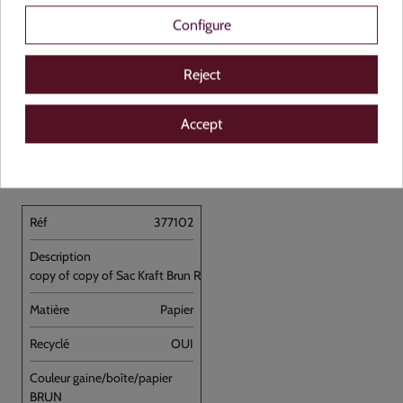
Configure
Reject
Accept
Voir le produit
377102
copy of copy of Sac Kraft Brun Recyclé [...]
Papier
OUI
BRUN