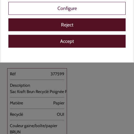
Configure
Reject
Accept
Voir le produit
377599
Sac Kraft Brun Recyclé Poignée Plate [...]
Papier
OUI
BRUN