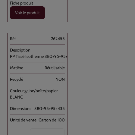
Voir le produit
262455
PP Tissé Isotherme 380+95+95x435 //100
Réutilisable
NON
BLANC
380+95+95x435
Carton de 100