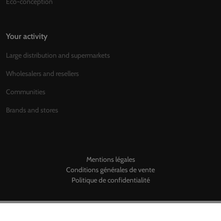
Eco-conception
Your activity
Large distribution and supermarkets
Wholesalers and resellers
Communities
Brands and stores
Mentions légales
Conditions générales de vente
Politique de confidentialité