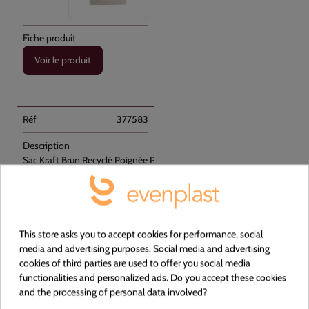
Voir le produit
377583
Sac Kraft Brun Recyclé Poignée Plate [...]
Papier
OUI
This store asks you to accept cookies for performance, social
media and advertising purposes. Social media and advertising
BRUN
cookies of third parties are used to offer you social media
functionalities and personalized ads. Do you accept these cookies
250+170x250
and the processing of personal data involved?
Carton de 250