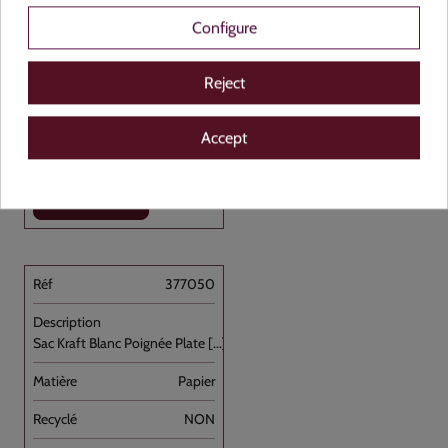
Configure
Reject
Accept
Voir le produit
377050
Sac Kraft Blanc Poignée Plate [...]
Papier
NON