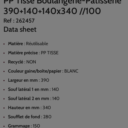
PP Tissé Boulangerie-Patisserie
390+140+140x340 //100
Ref :
262457
Data sheet
Matière
:
Réutilisable
Matière précise
:
PP TISSE
Recyclé
:
NON
Couleur gaine/boîte/papier
:
BLANC
Largeur en mm
:
390
Souf latéral 1 en mm
:
140
Souf latéral 2 en mm
:
140
Hauteur en mm
:
340
Soufflet de fond
:
280
Grammage
:
150