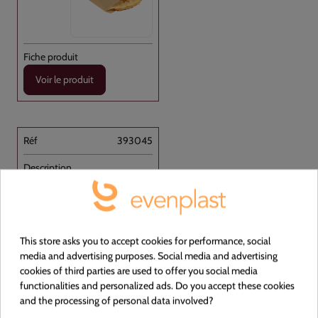
Voir le produit
393045
Sac abattoir / à viande non liassé [...]
Plastique
NON
This store asks you to accept cookies for performance, social
media and advertising purposes. Social media and advertising
cookies of third parties are used to offer you social media
TRANSPARENT
functionalities and personalized ads. Do you accept these cookies
and the processing of personal data involved?
380x550