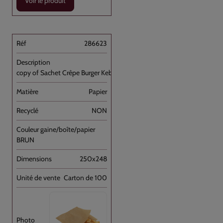
Voir le produit
286623
copy of Sachet Crêpe Burger Kebab Fendu [...]
Papier
NON
BRUN
250x248
Carton de 100