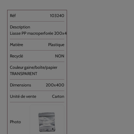
103240
Liasse PP macroperforée 200x400+SF40+P //1650
Plastique
NON
TRANSPARENT
200x400
Carton