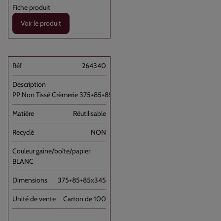
Voir le produit
264340
PP Non Tissé Crèmerie 375+85+85x345 //100
Réutilisable
NON
BLANC
375+85+85x345
Carton de 100