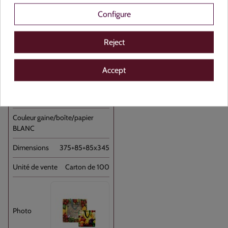
Configure
264145
Reject
PP Non Tissé Primeur 375+85+85x345 //100
Accept
Réutilisable
NON
BLANC
375+85+85x345
Carton de 100