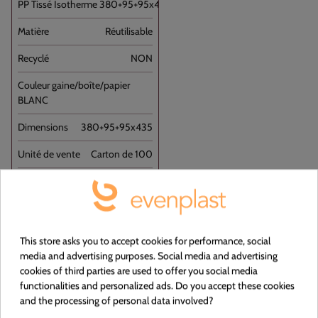
PP Tissé Isotherme 380+95+95x435 //100
Réutilisable
NON
BLANC
380+95+95x435
Carton de 100
This store asks you to accept cookies for performance, social
media and advertising purposes. Social media and advertising
cookies of third parties are used to offer you social media
functionalities and personalized ads. Do you accept these cookies
Voir le produit
and the processing of personal data involved?