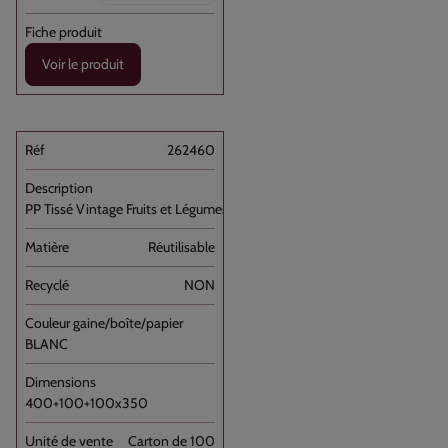
Voir le produit
262460
PP Tissé Vintage Fruits et Légumes [...]
Réutilisable
NON
BLANC
400+100+100x350
Carton de 100