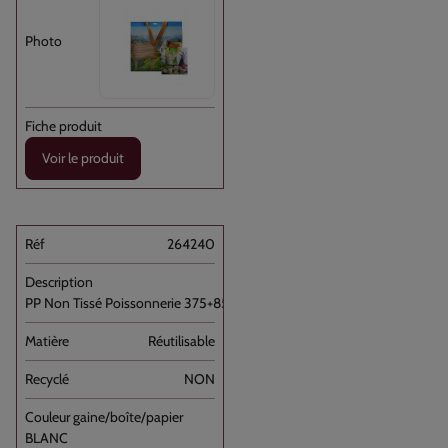
Voir le produit
264240
PP Non Tissé Poissonnerie 375+85+85x345 //100
Réutilisable
NON
BLANC