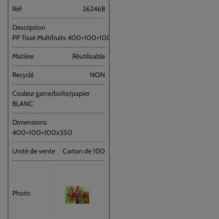
262468
PP Tissé Multifruits 400+100+100x350 //100
Réutilisable
NON
BLANC
400+100+100x350
Carton de 100